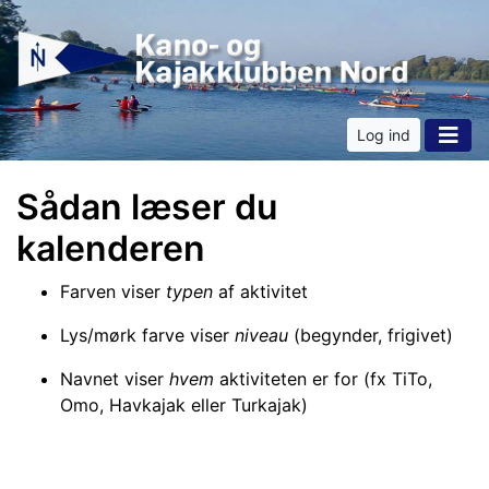
Log ind
Sådan læser du
kalenderen
Farven viser
typen
af aktivitet
Lys/mørk farve viser
niveau
(begynder, frigivet)
Navnet viser
hvem
aktiviteten er for (fx TiTo,
Omo, Havkajak eller Turkajak)